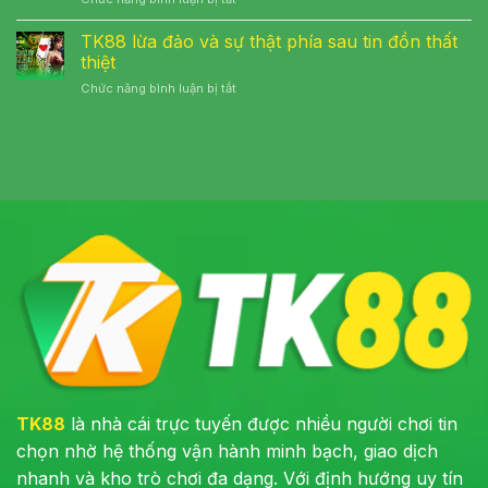
–
cây
Đá
3
bất
gà
TK88 lừa đảo và sự thật phía sau tin đồn thất
bí
hủ
thomo
quyết
thiệt
2026
–
phân
ở
Chức năng bình luận bị tắt
Những
tích
TK88
trải
thế
lừa
nghiệm
bài
đảo
đầy
độc
và
kịch
đáo
sự
tính
thật
2026
phía
sau
tin
đồn
thất
thiệt
TK88
là nhà cái trực tuyến được nhiều người chơi tin
chọn nhờ hệ thống vận hành minh bạch, giao dịch
nhanh và kho trò chơi đa dạng. Với định hướng uy tín