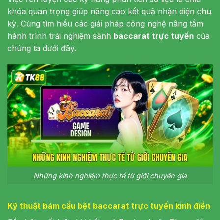
khóa quan trọng giúp nâng cao kết quả nhận diện chu
kỳ. Cùng tìm hiểu các giải pháp công nghệ nâng tầm
hành trình trải nghiệm sảnh
baccarat trực tuyến
của
chúng ta dưới đây.
Những kinh nghiệm thực tế từ giới chuyên gia
Kỹ thuật bám cầu bệt baccarat trực tuyến kinh điển