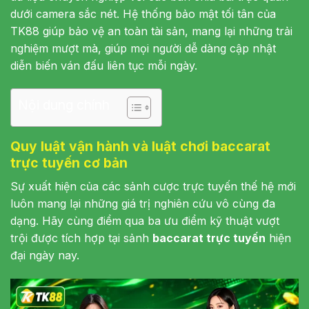
dưới camera sắc nét. Hệ thống bảo mật tối tân của
TK88 giúp bảo vệ an toàn tài sản, mang lại những trải
nghiệm mượt mà, giúp mọi người dễ dàng cập nhật
diễn biến ván đấu liên tục mỗi ngày.
Nội dung chính
Quy luật vận hành và luật chơi baccarat
trực tuyến cơ bản
Sự xuất hiện của các sảnh cược trực tuyến thế hệ mới
luôn mang lại những giá trị nghiên cứu vô cùng đa
dạng. Hãy cùng điểm qua ba ưu điểm kỹ thuật vượt
trội được tích hợp tại sảnh
baccarat trực tuyến
hiện
đại ngày nay.