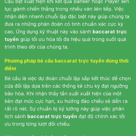
Cầu bệt xuất hiện khi kết quả Banker hoặc Player liên
tục giành chiến thắng trong nhiều ván liên tiếp. Việc
nhận diện nhanh chuỗi lặp đặc biệt này giúp chúng ta
đưa ra những phán đoán có tính chuẩn xác cực kỳ
cao. Ứng dụng kỹ thuật này vào sảnh
baccarat trực
tuyến
giúp tối ưu hóa tối đa hiệu quả trong suốt quá
trình theo dõi của chúng ta.
Phương pháp bẻ cầu baccarat trực tuyến đúng thời
điểm
Bẻ cầu là việc dự đoán chuỗi lặp sắp kết thúc để chọn
cửa đối lập dựa trên các thống kê chu kỳ đạt ngưỡng
bão hòa. Khi nhận thấy tần suất xuất hiện của một
bên đạt mức cực hạn, xu hướng đảo chiều sẽ diễn ra
rất rõ nét. Sự chuẩn bị kỹ lưỡng này giúp việc phân
tích sảnh
baccarat trực tuyến
đạt độ chính xác tối
ưu trong từng lượt đối chiếu.