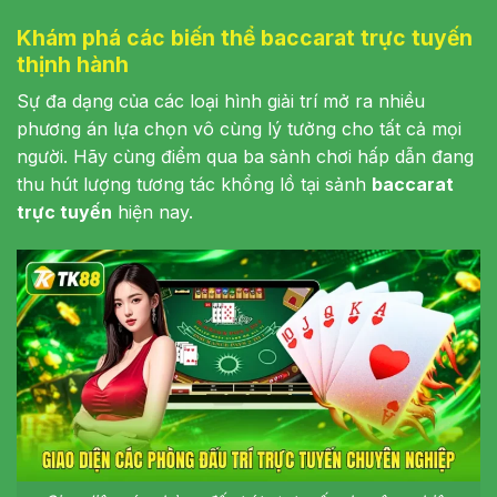
Khám phá các biến thể baccarat trực tuyến
thịnh hành
Sự đa dạng của các loại hình giải trí mở ra nhiều
phương án lựa chọn vô cùng lý tưởng cho tất cả mọi
người. Hãy cùng điểm qua ba sảnh chơi hấp dẫn đang
thu hút lượng tương tác khổng lồ tại sảnh
baccarat
trực tuyến
hiện nay.