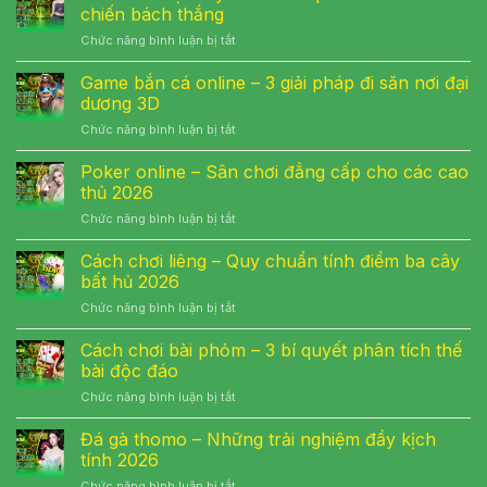
xóc
cược
chiến bách thắng
TK88
đĩa
chắc
ở
Chức năng bình luận bị tắt
–
thắng
Baccarat
3
cho
trực
Game bắn cá online – 3 giải pháp đi săn nơi đại
phương
mọi
tuyến
pháp
dương 3D
tân
–
đọc
thủ
ở
Chức năng bình luận bị tắt
3
vị
Game
bí
chẵn
bắn
Poker online – Sân chơi đẳng cấp cho các cao
kíp
lẻ
cá
soi
thủ 2026
chuẩn
online
cầu
xác
ở
Chức năng bình luận bị tắt
–
bách
Poker
3
chiến
online
Cách chơi liêng – Quy chuẩn tính điểm ba cây
giải
bách
–
pháp
bất hủ 2026
thắng
Sân
đi
ở
Chức năng bình luận bị tắt
chơi
săn
Cách
đẳng
nơi
chơi
Cách chơi bài phỏm – 3 bí quyết phân tích thế
cấp
đại
liêng
cho
bài độc đáo
dương
–
các
3D
ở
Chức năng bình luận bị tắt
Quy
cao
Cách
chuẩn
thủ
chơi
Đá gà thomo – Những trải nghiệm đầy kịch
tính
2026
bài
điểm
tính 2026
phỏm
ba
ở
Chức năng bình luận bị tắt