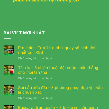
BÀI VIẾT MỚI NHẤT
Roulette – Top 1 trò chơi quay số kịch tính
nhất tại TK88
ở
Chức năng bình luận bị tắt
Roulette
–
Tài xỉu – 3 chiến thuật đặt cược chắc thắng
Top
cho mọi tân thủ
1
ở
Chức năng bình luận bị tắt
trò
Tài
chơi
xỉu
Soi cầu xóc đĩa – 3 phương pháp đọc vị chẵn
quay
–
số
lẻ chuẩn xác
3
kịch
ở
Chức năng bình luận bị tắt
chiến
tính
Soi
thuật
nhất
cầu
Baccarat trực tuyến – 3 bí kíp soi cầu bách
đặt
tại