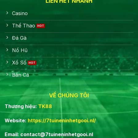
LIÊN HẾT NHANH
Casino
Thể Thao
Đá Gà
Nổ Hũ
Xổ Số
Bắn Cá
VỀ CHÚNG TÔI
Thương hiệu:
TK88
Website:
https://7tuineninhetgooi.nl/
Email:
contact@7tuineninhetgooi.nl